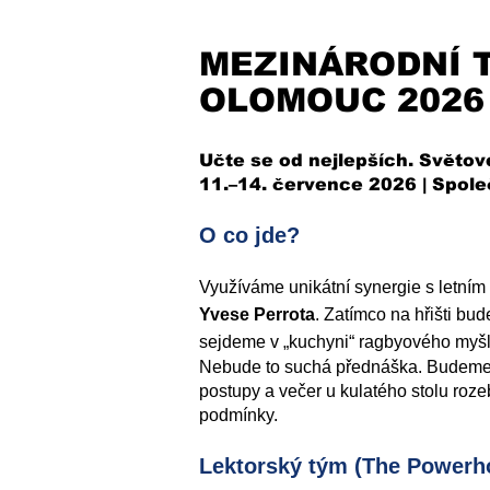
MEZINÁRODNÍ 
OLOMOUC 2026
Učte se od nejlepších. Světov
11.–14. července 2026 | Spo
O co jde?
Využíváme unikátní synergie s letn
Yvese Perrota
. Zatímco na hřišti bu
sejdeme v „kuchyni“ ragbyového myšl
Nebude to suchá přednáška. Budeme sl
postupy a večer u kulatého stolu roze
podmínky.
Lektorský tým (The Powerh