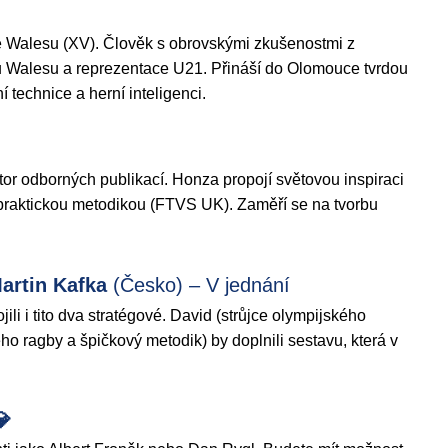
 Walesu (XV). Člověk s obrovskými zkušenostmi z
 Walesu a reprezentace U21. Přináší do Olomouce tvrdou
 technice a herní inteligenci.
or odborných publikací. Honza propojí světovou inspiraci
praktickou metodikou (FTVS UK). Zaměří se na tvorbu
artin Kafka
(Česko) – V jednání
li i tito dva stratégové. David (strůjce olympijského
ho ragby a špičkový metodik) by doplnili sestavu, která v
💎