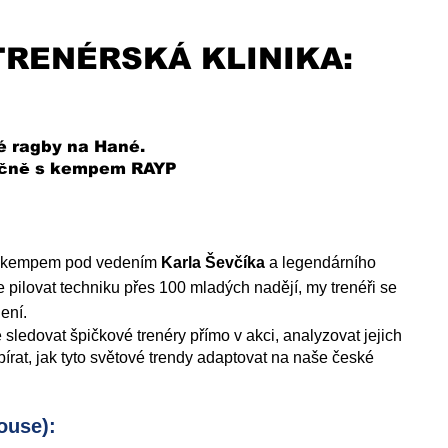
TRENÉRSKÁ KLINIKA:
é ragby na Hané.
lečně s kempem RAYP
ím kempem pod vedením
Karla Ševčíka
a legendárního
de pilovat techniku přes 100 mladých nadějí, my trenéři se
ení.
edovat špičkové trenéry přímo v akci, analyzovat jejich
bírat, jak tyto světové trendy adaptovat na naše české
ouse):